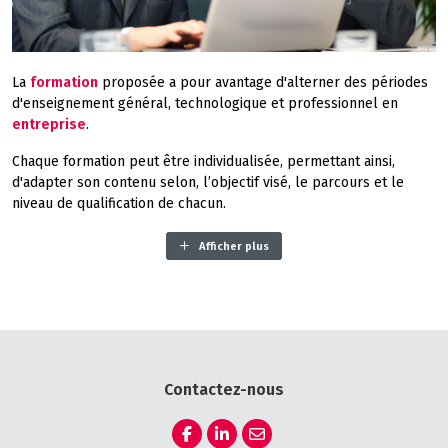
La
formation
proposée a pour avantage d'alterner des périodes
d'enseignement général, technologique et professionnel en
entreprise
.
Chaque formation peut être individualisée, permettant ainsi,
d'adapter son contenu selon, l’objectif visé, le parcours et le
niveau de qualification de chacun.
L'objectif est de faire suivre une
formation professionnelle
Afficher plus
qualifiante
pour aboutir à un diplôme reconnu par l'Etat ou une
qualification reconnue par les partenaires sociaux et de
permettre aux personnes de mieux s'intégrer dans le marché du
travail.
Le temps consacré à la formation est important puisqu'il
représente entre 15 et 25% de la totalité du temps de travail et
Contactez-nous
au minimum 150 heures. Cette formation est dispensée par un
organisme agréé ou par l'entreprise si elle possède un service
de formation.