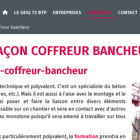
LE GEIQ 72 BTP
ENTREPRISES
CANDIDATS
CONTACT
freur bancheur
AÇON COFFREUR BANCHE
-coffreur-bancheur
technique et polyvalent. C'est un spécialiste du béton
, etc.). Mais il est aussi à l'aise avec le montage et le
i poser et faire la liaison entre divers éléments
ensable sur un chantier et sera en contact avec d'autres
as monotone puisqu'il sera amené à travailler sur tous
particulièrement polyvalent, la
formation
prendra en