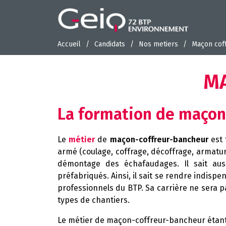
Accueil
Candidats
Nos metiers
Maçon cof
M
La formation de maçon
Le
métier
de
maçon-coffreur-bancheur
est 
armé (coulage, coffrage, décoffrage, armatures
démontage des échafaudages. Il sait auss
préfabriqués. Ainsi, il sait se rendre indisp
professionnels du BTP. Sa carrière ne sera p
types de chantiers.
Le métier de maçon-coffreur-bancheur étant 