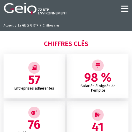
Accueil
Le GEIQ 72 BTP
Chiffres clés
CHIFFRES CLÉS
98 %
57
Salariés éloignés de
Entreprises adhérentes
l’emploi
76
41