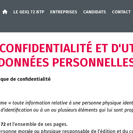
LE GEIQ 72 BTP
ENTREPRISES
CANDIDATS
CONTACT
CONFIDENTIALITÉ ET D'U
DONNÉES PERSONNELLE
ique de confidentialité
omme «
toute information relative à une personne physique identi
'identification ou à un ou plusieurs éléments qui lui sont pro
 72
et l'ensemble de ses pages.
ersonne morale ou physique responsable de l'édition et du c