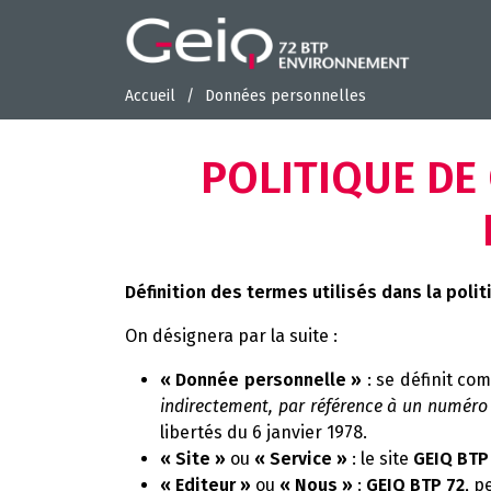
Accueil
Données personnelles
POLITIQUE DE 
Définition des termes utilisés dans la polit
On désignera par la suite :
« Donnée personnelle »
: se définit c
indirectement, par référence à un numéro d
libertés du 6 janvier 1978.
« Site »
ou
« Service »
: le site
GEIQ BTP
« Editeur »
ou
« Nous »
:
GEIQ BTP 72
, p